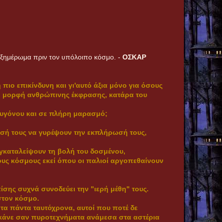
ο ξημέρωμα πριν τον υπόλοιπο κόσμο. -
ΟΣΚΑΡ
 πιο επικίνδυνη και γι'αυτό άξια μόνο για όσους
ένη μορφή ανθρώπινης έκφρασης, κατάρα του
οξυγόνου και σε πλήρη μαρασμό;
άθεσή τους να γυρέψουν την εκπλήρωσή τους,
εγκαταλείψουν τη βολή του δοσμένου,
ους κόσμους εκεί όπου οι παλιοί αργοπεθαίνουν
ίσης συχνά συνοδεύει την "ιερή μέθη" τους.
στον κόσμο.
τα πάντα ταυτόχρονα, αυτοί που ποτέ δε
 σκάνε σαν πυροτεχνήματα ανάμεσα στα αστέρια