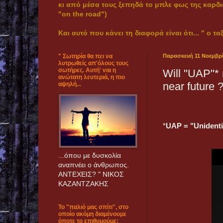
κι από μέσα τους ξεπηδά το μπλε φως της καρδι
"on the road")
Και αυτό που κάνει τη διαφορά είναι ότι... " ο ταξ
" Σωτηρία θα πει να
Παρασκευή 11 Νοεμβρί
λυτρωθείς απ'όλους τους
σωτήρες. Αυτή' ναι η
Will "UAP"* 
ανώτατη λευτεριά, η πιο
near future 
αψηλή...
*
UAP = "Unidentif
...όπου με δυσκολία
αναπνέει ο άνθρωπος.
ANTEXEΙΣ? " ΝΙΚΟΣ
ΚΑΖΑΝΤΖΑΚΗΣ
Το "παλιό μας σπίτι", στο
οποίο ακόμη διαμένουμε
όποτε το επιθυμούμε: