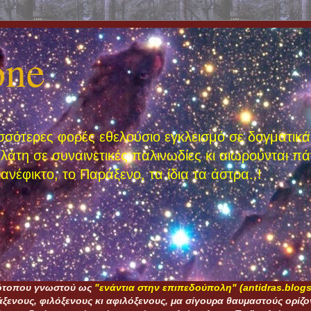
one
σσότερες φορές εθελούσιο εγκλεισμό σε δογματικά,
πλάτη σε συναινετικές παλινωδίες κι αιωρούνται π
ανέφικτο, το Παράξενο, τα ίδια τα άστρα..!
τότοπου γνωστού ως
"ενάντια στην επιπεδούπολη" (antidras.blogs
ξενους, φιλόξενους κι αφιλόξενους, μα σίγουρα θαυμαστούς ορίζον