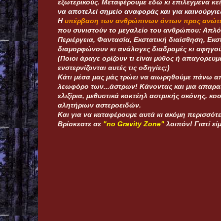
εξωτερικούς. Μεταφέρουμε εδώ κι επιλεγμένα κεί
να αποτελεί σημείο αναφοράς και για καινούργιε
Η
υπέρβαση των ανθρώπινων όντων
προς ανώτε
που συνιστούν το μεγαλείο του ανθρώπου: Απλ
Περιέργεια, Φαντασία, Εκστατική διαίσθηση, Εκσ
διαμορφώνουν κι ανάλογες διαδρομές κι αφηγούν
(Ποιοι άραγε ορίζουν τι είναι μύθος ή απαγορευ
ενστερνίζονται αυτές τις οδηγίες;)
Κάτι μέσα μας μάς τρώει να αιωρηθούμε πάνω απ
λεωφόρο των...άστρων! Κάνοντας και μια απαρα
ελιξίρια, μεθυστικά κοκτέηλ αστρικής σκόνης, κ
αλητήριων αστεροειδών.
Και για να καταφέρουμε αυτά κι ακόμη περισσότ
Bρίσκεστε σε
"no Gravity Zone"
λοιπόν! Γιατί ε