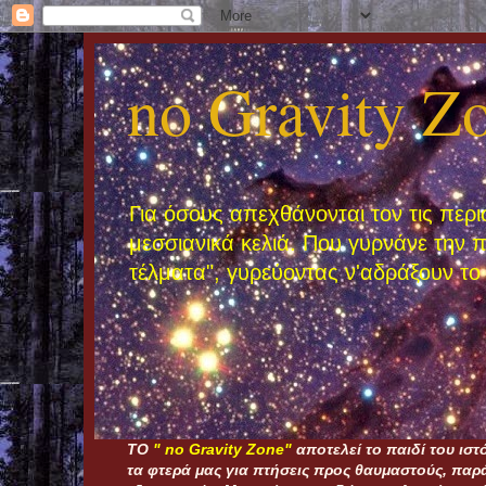
no Gravity Z
Για όσους απεχθάνονται τον τις περι
μεσσιανικά κελιά. Που γυρνάνε την 
τέλματα", γυρεύοντας ν'αδράξουν το 
ΤΟ
" nο Gravity Zone"
αποτελεί το παιδί του ισ
τα φτερά μας για πτήσεις προς θαυμαστούς, παρά