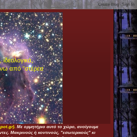
 ιδεολογικά,
άνω από "στέρεα
pot.gr)
.
Με ορμητήριο αυτό το χώρο, ανοίγουμε
τες. Μακρινούς ή κοντινούς, "εσωτερικούς" κι