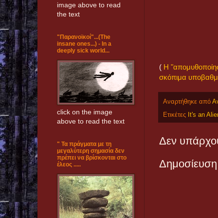
image above to read
the text
"Παρανοϊκοί"...(The
insane ones...) - In a
deeply sick world...
(
H "απομυθοποίησ
σκόπιμα υποβαθμισ
Αναρτήθηκε από
Α
click on the image
Ετικέτες
It's an Ali
above to read the text
Δεν υπάρχου
" Τα πράγματα με τη
μεγαλύτερη σημασία δεν
πρέπει να βρίσκονται στο
Δημοσίευση
έλεος .....