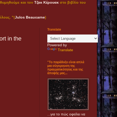
α θυμηθούμε και τον
Τζακ Κέρουακ
στο βιβλίο του
́λους. "(
Julos Beaucarne
)
Translate
rt in the
Powered by
Translate
"Tο παράδοξο είναι απλά
μια σύγκρουση της
πραγματικότητας και της
άποψής μας...
...για το πώς οφείλει να