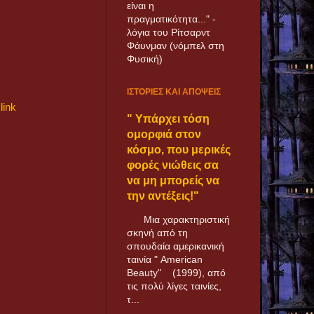
είναι η
πραγματικότητα..." -
λόγια του Ρίτσαρντ
Φάυνμαν (νόμπελ στη
Φυσική)
ΙΣΤΟΡΙΕΣ ΚΑΙ ΑΠΟΨΕΙΣ
link
" Υπάρχει τόση
ομορφιά στον
κόσμο, που μερικές
φορές νιώθεις σα
να μη μπορείς να
την αντέξεις!"
Μια χαρακτηριστική
σκηνή από τη
σπουδαία αμερικανική
ταινία " American
Beauty" (1999), από
τις πολύ λίγες ταινίες,
τ...