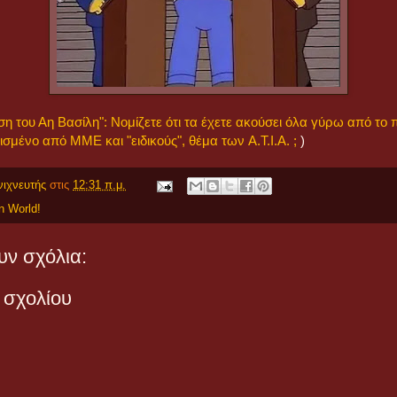
η του Αη Βασίλη": Νομίζετε ότι τα έχετε ακούσει όλα γύρω από το 
μένο από ΜΜΕ και "ειδικούς", θέμα των A.T.I.A. ;
)
νιχνευτής
στις
12:31 π.μ.
en World!
ν σχόλια:
 σχολίου