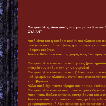
Ονειροπόλος είναι αυτός
που μπορεί να βρει τον 
ΟΥΑΪΛΝΤ
Αυτή είναι και η κατάρα του! Η πιο γλυκιά και π
αντέχουν να τη βαστάξουν, η πιο μαγική και σ
κόσμου ετούτου.
Αλλά τι θα'τανε ο κόσμος χωρίς τους "καταραμέ
Ονειροπόλοι είναι αυτοί που, με τις (μυστηριώδ
επιτρέπουν ακόμα στη γη να γυρνάει!
Oνειροπόλοι είναι αυτοί που βλέπουν όσα οι πι
καθιερωμένου πλαισίου. Αυτοί που ανακαλύπτουν
και σβήνουν.
Αλλά αυτό έχει πάντα τίμημα και τις περισσότε
Ονειροπόλοι είναι κι αυτοί που συχνά οδηγούντ
Αυτοί που, διόλου σπάνια, συντρίβονται κάτω α
Αλλά και αυτοί οι οποίοι σαν τους τρελούς αλή
χασμουριούνται ή λένε έστω και μία κοινοτοπία