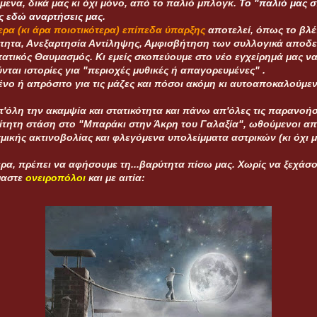
μενα, δικά μας κι όχι μόνο, από το παλιό μπλογκ.
Το "παλιό μας σπ
ς εδώ αναρτήσεις μας.
ρα (κι άρα ποιοτικότερα) επίπεδα ύπαρξης
αποτελεί, όπως το βλέ
ότητα, Ανεξαρτησία Αντίληψης, Αμφισβήτηση των συλλογικά αποδ
τατικός Θαυμασμός. Κι εμείς σκοπεύουμε στο νέο εγχείρημά μας να
ται ιστορίες για "περιοχές μυθικές ή απαγορευμένες" .
μένο ή απρόσιτο για τις μάζες και πόσοι ακόμη κι αυτοαποκαλούμ
'όλη την ακαμψία και στατικότητα και πάνω απ'όλες τις παρανοήσ
ίτητη στάση στο "Μπαράκι στην Άκρη του Γαλαξία", ωθούμενοι απ
οσμικής ακτινοβολίας και φλεγόμενα υπολείμματα αστρικών (κι όχι
ερα, πρέπει να αφήσουμε τη...βαρύτητα πίσω μας. Χωρίς να ξεχάσ
ίμαστε
ονειροπόλοι
και με αιτία: