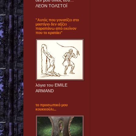
δεν μoυ δίνεις εσύ..."
ΛΕΟΝ ΤΟΛΣΤΟΪ
"Αυτός που γονατίζει στο
μαστίγιο δεν αξίζει
παραπάνω από εκείνον
που το κρατάει"
λόγια του EMILE
ARMAND
το προσωπικό μου
κουκκούλι...