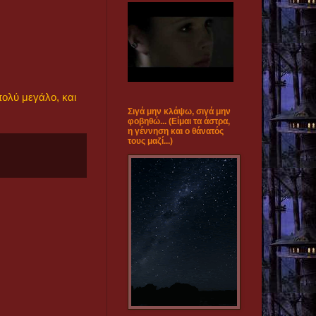
πολύ μεγάλο, και
Σιγά μην κλάψω, σιγά μην
φοβηθώ... (Είμαι τα άστρα,
η γέννηση και ο θάνατός
τους μαζί...)