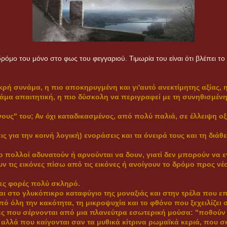
δρόμο του μόνο στο φως του φεγγαριού. Τιμωρία του είναι ότι βλέπει τ
ικρή συνάμα, η πιο αποκηρυγμένη και γι'αυτό ανεκτίμητης αξίας, η
υνάμα απαιτητική, η πιο δύσκολη να περιγραφεί με τη συνηθισμ
νους" του; Αν όχι καταδικασμένος, από πολύ παλιά, σε έλλειψη 
εις για την κοινή λογική) ενοράσεις και τα όνειρά τους και τη δι
ο πολλοί αδυνατούν ή αρνούνται να δουν, γιατί δεν μπορούν να 
 τις εικόνες πίσω από τις εικόνες ή ανοίγουν το δρόμο προς νέ
ρες φορές πολύ σκληρό.
αι στο γλυκόπικρο καταφύγιο της μοναξιάς και στην τρέλα που επ
πό όλη την κακότητα, τη μικροψυχία και το φθόνο που ξεχειλίζει 
τες που σέρνονται από μια πλανεύτρα εσωτερική μούσα: "
ποθούν 
, αλλά που καίγονται σαν τα μυθικά κίτρινα ρωμαϊκά κεριά, που