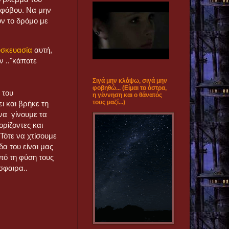
 φόβου. Να μην
υν το δρόμο με
υσκευασία
αυτή,
 .."κάποτε
Σιγά μην κλάψω, σιγά μην
φοβηθώ... (Είμαι τα άστρα,
 του
η γέννηση και ο θάνατός
τους μαζί...)
ι και βρήκε τη
να γίνουμε τα
ορίζοντες και
Τότε να χτίσουμε
α του είναι μας
πό τη φύση τους
σφαιρα..