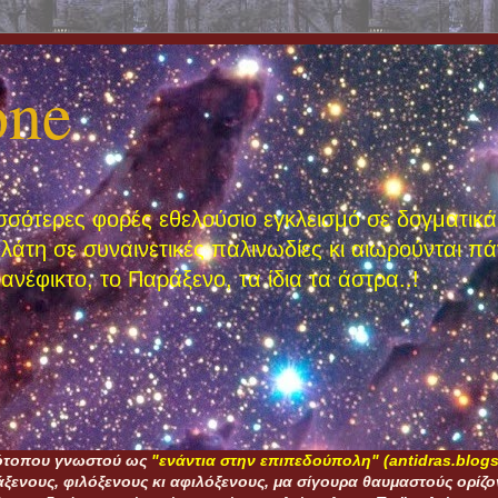
one
σσότερες φορές εθελούσιο εγκλεισμό σε δογματικά,
πλάτη σε συναινετικές παλινωδίες κι αιωρούνται π
ανέφικτο, το Παράξενο, τα ίδια τα άστρα..!
τότοπου γνωστού ως
"ενάντια στην επιπεδούπολη" (antidras.blogs
ξενους, φιλόξενους κι αφιλόξενους, μα σίγουρα θαυμαστούς ορίζον