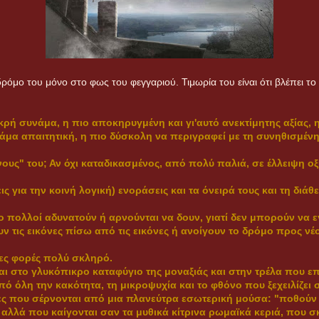
δρόμο του μόνο στο φως του φεγγαριού. Τιμωρία του είναι ότι βλέπει τ
ικρή συνάμα, η πιο αποκηρυγμένη και γι'αυτό ανεκτίμητης αξίας, η
υνάμα απαιτητική, η πιο δύσκολη να περιγραφεί με τη συνηθισμ
νους" του; Αν όχι καταδικασμένος, από πολύ παλιά, σε έλλειψη 
εις για την κοινή λογική) ενοράσεις και τα όνειρά τους και τη δι
ο πολλοί αδυνατούν ή αρνούνται να δουν, γιατί δεν μπορούν να 
 τις εικόνες πίσω από τις εικόνες ή ανοίγουν το δρόμο προς νέ
ρες φορές πολύ σκληρό.
αι στο γλυκόπικρο καταφύγιο της μοναξιάς και στην τρέλα που επ
πό όλη την κακότητα, τη μικροψυχία και το φθόνο που ξεχειλίζει 
τες που σέρνονται από μια πλανεύτρα εσωτερική μούσα: "
ποθούν 
, αλλά που καίγονται σαν τα μυθικά κίτρινα ρωμαϊκά κεριά, που