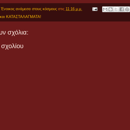
 Ένοικος ανάμεσα στους κόσμους
στις
11:16 μ.μ.
και ΚΑΤΑΣΤΑΛΑΓΜΑΤΑ!
ν σχόλια:
 σχολίου