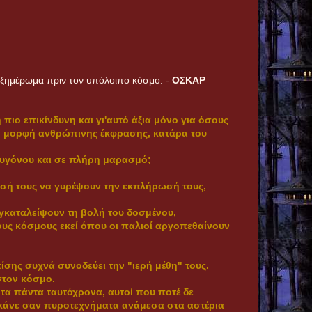
ο ξημέρωμα πριν τον υπόλοιπο κόσμο. -
ΟΣΚΑΡ
 πιο επικίνδυνη και γι'αυτό άξια μόνο για όσους
ένη μορφή ανθρώπινης έκφρασης, κατάρα του
οξυγόνου και σε πλήρη μαρασμό;
άθεσή τους να γυρέψουν την εκπλήρωσή τους,
εγκαταλείψουν τη βολή του δοσμένου,
ους κόσμους εκεί όπου οι παλιοί αργοπεθαίνουν
ίσης συχνά συνοδεύει την "ιερή μέθη" τους.
στον κόσμο.
τα πάντα ταυτόχρονα, αυτοί που ποτέ δε
 σκάνε σαν πυροτεχνήματα ανάμεσα στα αστέρια