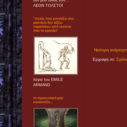
δεν μoυ δίνεις εσύ..."
ΛΕΟΝ ΤΟΛΣΤΟΪ
"Αυτός που γονατίζει στο
μαστίγιο δεν αξίζει
παραπάνω από εκείνον
που το κρατάει"
Νεότερη ανάρτησ
Εγγραφή σε:
Σχόλι
λόγια του EMILE
ARMAND
το προσωπικό μου
κουκκούλι...