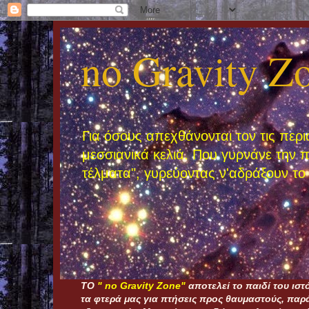
no Gravity Z
Για όσους απεχθάνονται τον τις περι
μεσσιανικά κελιά. Που γυρνάνε την 
τέλματα", γυρεύοντας ν'αδράξουν το 
ΤΟ
" nο Gravity Zone"
αποτελεί το παιδί του ισ
τα φτερά μας για πτήσεις προς θαυμαστούς, παρά