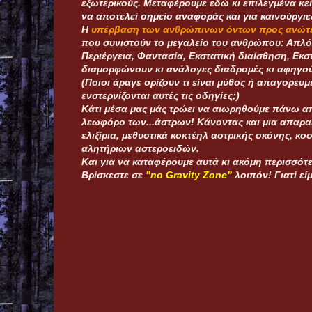
εξωτερικούς. Μεταφέρουμε εδώ κι επιλεγμένα κεί
να αποτελεί σημείο αναφοράς και για καινούργιε
Η
υπέρβαση των ανθρώπινων όντων
προς ανώτε
που συνιστούν το μεγαλείο του ανθρώπου: Απλ
Περιέργεια, Φαντασία, Εκστατική διαίσθηση, Εκσ
διαμορφώνουν κι ανάλογες διαδρομές κι αφηγούν
(Ποιοι άραγε ορίζουν τι είναι μύθος ή απαγορευ
ενστερνίζονται αυτές τις οδηγίες;)
Κάτι μέσα μας μάς τρώει να αιωρηθούμε πάνω απ
λεωφόρο των...άστρων! Κάνοντας και μια απαρα
ελιξίρια, μεθυστικά κοκτέηλ αστρικής σκόνης, κ
αλητήριων αστεροειδών.
Και για να καταφέρουμε αυτά κι ακόμη περισσότ
Bρίσκεστε σε
"no Gravity Zone"
λοιπόν! Γιατί ε