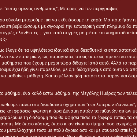
νει "ευτυχισμένος άνθρωπος"; Μπορείς να τον περιγράψεις;
σο εύκολα μπορούμε πια να εκθειάσουμε τη χαρά; Μα πότε ήταν η 
α επιβεβαιώσουμε με σιγουριά την εσωτερική αυτή πλημμυρίδα π
 στιγμές ολάνθιστες ; -γιατί από στιγμές μετριέται και νοηματοδοτείται
είς-
μς έλεγε ότι τα υψηλότερα ιδανικά είναι διεισδυτικά κι επαναστατικ
λλοντικών εμπειριών, ως παράγοντες στους οποίους πρέπει να υποτ
 μαθήματα που έχουμε μέχρι τώρα διδαχτεί από αυτό. Αλλά το παρό
ούμε έχει ήδη γίνει παρελθόν, με ό,τι διδαχτήκαμε από αυτό να απο
α να μαθαίνει- μάθηση. Και το μέλλον ήδη πατάει στο παρόν και δι
ι το μάθημα, ένα καλό έστω μάθημα, της Μεγάλης Ημέρας των τελε
ωθούμε πάνω στο διεισδυτικό όχημα των "υψηλότερων ιδανικών"; 
εις και φράσεις- φώτιση κι άρα Δύναμη αυτών τα πιθανών αιτίων μ
 χαράξουμε τη διαδρομή που θα αφήσει πίσω τα ζοφερά τοπία, τα ο
νήτη. Με όποιο κόστος, όποιο κι αν είναι το τίμημα, όσο ισχυρός κι
που μεταλλάχτηκε τόσο με πολύ άγριες όσο και με σουρεαλιστικές δ
ατικό και σωματικό καρκίνωμα. Να υιοθετήσουμε το σπινθηροβόλ