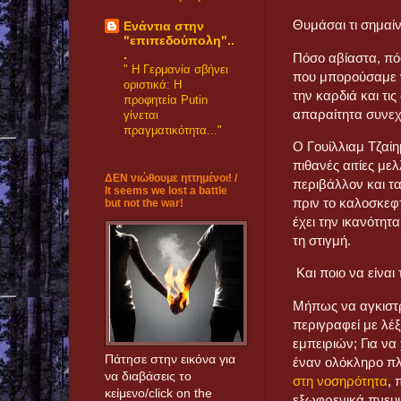
Θυμάσαι τι σημαί
Eνάντια στην
"επιπεδούπολη"..
.
Πόσο αβίαστα, πό
" Η Γερμανία σβήνει
που μπορούσαμε ν
οριστικά: Η
την καρδιά και τις
προφητεία Putin
απαραίτητα συνεχ
γίνεται
πραγματικότητα..."
Ο Γουίλλιαμ Τζαίη
πιθανές αιτίες με
ΔΕΝ νιώθουμε ηττημένοι! /
περιβάλλον και τα
It seems we lost a battle
πριν το καλοσκεφτ
but not the war!
έχει την ικανότητ
τη στιγμή.
Και ποιο να είνα
Μήπως να αγκιστρ
περιγραφεί με λέξ
εμπειριών; Για να
Πάτησε στην εικόνα για
έναν ολόκληρο πλα
να διαβάσεις το
στη νοσηρότητα
, 
κείμενο/click on the
εξωφρενικά πνευμ