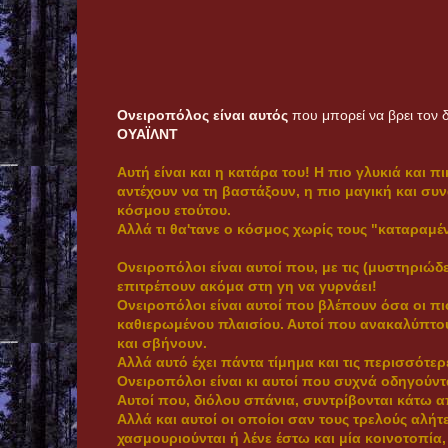
Ονειροπόλος είναι αυτός
που μπορεί να βρει τον 
ΟΥΑΪΛΝΤ
Αυτή είναι και η κατάρα του! Η πιο γλυκιά και π
αντέχουν να τη βαστάξουν, η πιο μαγική και σ
κόσμου ετούτου.
Αλλά τι θα'τανε ο κόσμος χωρίς τους "καταραμέ
Ονειροπόλοι είναι αυτοί που, με τις (μυστηριώδ
επιτρέπουν ακόμα στη γη να γυρνάει!
Oνειροπόλοι είναι αυτοί που βλέπουν όσα οι πι
καθιερωμένου πλαισίου. Αυτοί που ανακαλύπτουν
και σβήνουν.
Αλλά αυτό έχει πάντα τίμημα και τις περισσότε
Ονειροπόλοι είναι κι αυτοί που συχνά οδηγούντ
Αυτοί που, διόλου σπάνια, συντρίβονται κάτω α
Αλλά και αυτοί οι οποίοι σαν τους τρελούς αλή
χασμουριούνται ή λένε έστω και μία κοινοτοπία