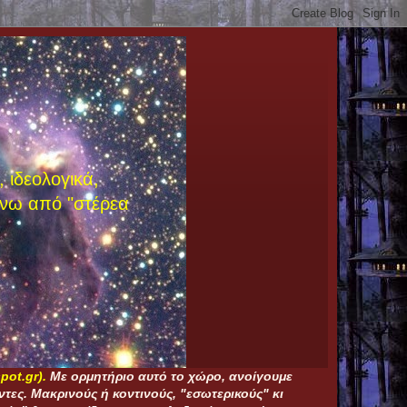
 ιδεολογικά,
άνω από "στέρεα
pot.gr)
.
Με ορμητήριο αυτό το χώρο, ανοίγουμε
τες. Μακρινούς ή κοντινούς, "εσωτερικούς" κι