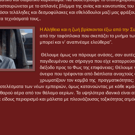
ασταυρώνεται με το απλανές βλέμμα της ανίας και κοινοτυπίας του
όσοι τελάληδες και δεσμοφύλακες και εθελόδουλοι μαζί μας φράξο
τα τεχνάσματά τους..
Η Αλήθεια και η ζωή βρίσκονται έξω από την Σ
από την ταφόπλακα που σκεπάζει το μνήμα των
μπορεί και ν' αναπνέαμε ελεύθερα".
Θέλουμε όμως να πάρουμε ανάσες, σαν αυτές
παγιδευμένου σε σήραγγα που είχε καταρρεύσε
διέξοδο προς το Φως της επιφάνειας; Θέλουμε 
όνειρα που τρέφονται από διάπλατα ανοιχτούς 
χρωματίζουν τον καμβά της πραγματικότητας; 
 αποτελέσματα των νέων εμπειριών, όμως κατανοώντας με κάθε ικμάδ
αθαρού αέρα από τον θάλαμο αερίων. Τα υψηλότερα ιδανικά είναι α
 είδους περιορισμό και μάλιστα με πλεονάζουσας τοξικότητας ατμό