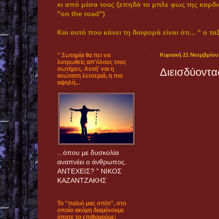
κι από μέσα τους ξεπηδά το μπλε φως της καρδι
"on the road")
Και αυτό που κάνει τη διαφορά είναι ότι... " ο ταξ
" Σωτηρία θα πει να
Κυριακή 21 Νοεμβρίου
λυτρωθείς απ'όλους τους
σωτήρες. Αυτή' ναι η
Διεισδύοντας
ανώτατη λευτεριά, η πιο
αψηλή...
...όπου με δυσκολία
αναπνέει ο άνθρωπος.
ANTEXEΙΣ? " ΝΙΚΟΣ
ΚΑΖΑΝΤΖΑΚΗΣ
Το "παλιό μας σπίτι", στο
οποίο ακόμη διαμένουμε
όποτε το επιθυμούμε: