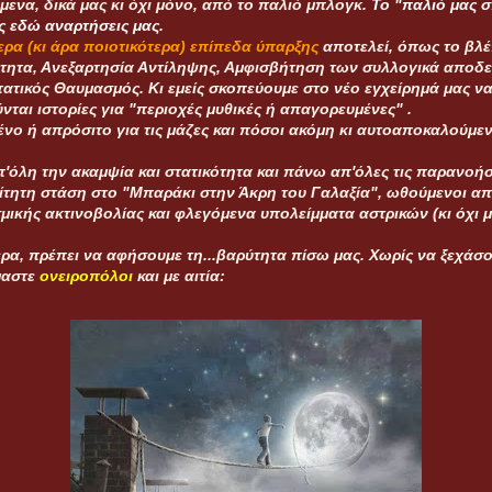
μενα, δικά μας κι όχι μόνο, από το παλιό μπλογκ.
Το "παλιό μας σπ
ς εδώ αναρτήσεις μας.
ρα (κι άρα ποιοτικότερα) επίπεδα ύπαρξης
αποτελεί, όπως το βλέ
ότητα, Ανεξαρτησία Αντίληψης, Αμφισβήτηση των συλλογικά αποδ
τατικός Θαυμασμός. Κι εμείς σκοπεύουμε στο νέο εγχείρημά μας να
ται ιστορίες για "περιοχές μυθικές ή απαγορευμένες" .
μένο ή απρόσιτο για τις μάζες και πόσοι ακόμη κι αυτοαποκαλούμ
'όλη την ακαμψία και στατικότητα και πάνω απ'όλες τις παρανοήσ
ίτητη στάση στο "Μπαράκι στην Άκρη του Γαλαξία", ωθούμενοι απ
οσμικής ακτινοβολίας και φλεγόμενα υπολείμματα αστρικών (κι όχι
ερα, πρέπει να αφήσουμε τη...βαρύτητα πίσω μας. Χωρίς να ξεχάσ
ίμαστε
ονειροπόλοι
και με αιτία: