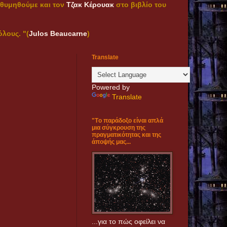
α θυμηθούμε και τον
Τζακ Κέρουακ
στο βιβλίο του
́λους. "(
Julos Beaucarne
)
Translate
Powered by
Translate
"Tο παράδοξο είναι απλά
μια σύγκρουση της
πραγματικότητας και της
άποψής μας...
...για το πώς οφείλει να