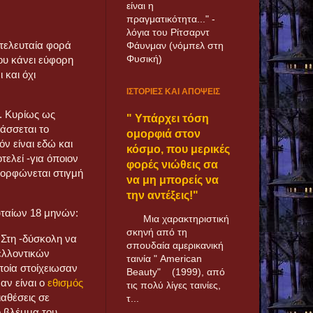
είναι η
πραγματικότητα..." -
λόγια του Ρίτσαρντ
τελευταία φορά
Φάυνμαν (νόμπελ στη
Φυσική)
ου κάνει εύφορη
 και όχι
ΙΣΤΟΡΙΕΣ ΚΑΙ ΑΠΟΨΕΙΣ
ά. Κυρίως ως
" Υπάρχει τόση
άσσεται το
ομορφιά στον
ν είναι εδώ και
κόσμο, που μερικές
τελεί -για όποιον
φορές νιώθεις σα
αμορφώνεται στιγμή
να μη μπορείς να
την αντέξεις!"
υταίων 18 μηνών:
Μια χαρακτηριστική
σκηνή από τη
Στη -δύσκολη να
σπουδαία αμερικανική
ελλοντικών
ταινία " American
ποία στοίχειωσαν
Beauty" (1999), από
 αν είναι ο
εθισμός
τις πολύ λίγες ταινίες,
ιαθέσεις σε
τ...
ο βλέμμα του