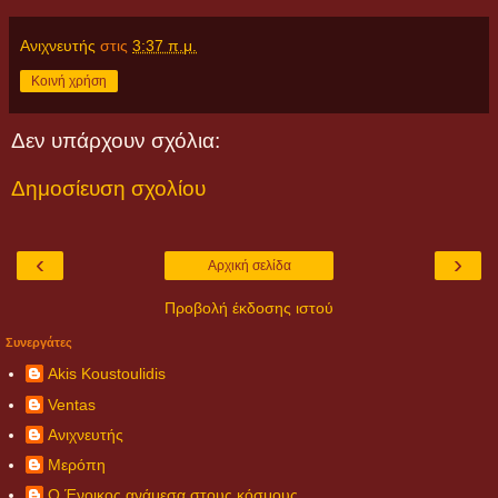
Ανιχνευτής
στις
3:37 π.μ.
Κοινή χρήση
Δεν υπάρχουν σχόλια:
Δημοσίευση σχολίου
‹
›
Αρχική σελίδα
Προβολή έκδοσης ιστού
Συνεργάτες
Akis Koustoulidis
Ventas
Ανιχνευτής
Μερόπη
Ο Ένοικος ανάμεσα στους κόσμους